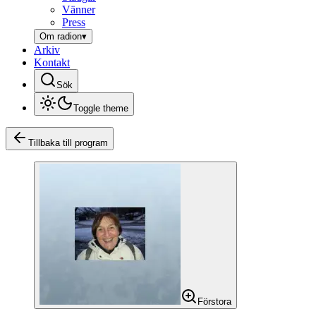
Vänner
Press
Om radion
▾
Arkiv
Kontakt
Sök
Toggle theme
Tillbaka till program
Förstora