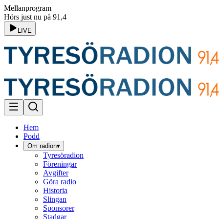
Mellanprogram
Hörs just nu på 91,4
LIVE
Hem
Podd
Om radion
▾
Tyresöradion
Föreningar
Avgifter
Göra radio
Historia
Slingan
Sponsorer
Stadgar