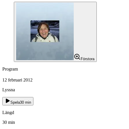
Förstora
Program
12 februari 2012
Lyssna
Spela
30
min
Längd
30
min