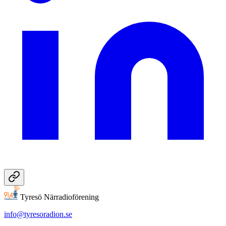
Tyresö Närradioförening
info@tyresoradion.se