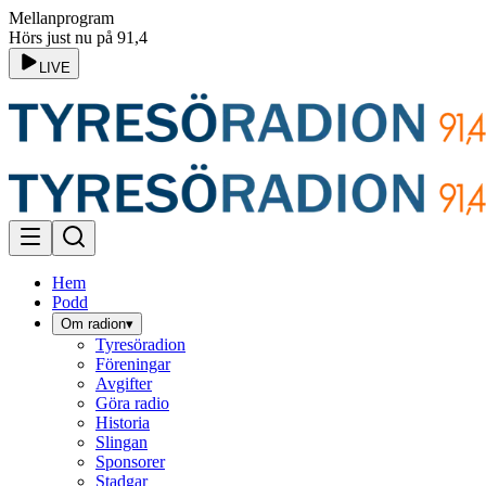
Mellanprogram
Hörs just nu på 91,4
LIVE
Hem
Podd
Om radion
▾
Tyresöradion
Föreningar
Avgifter
Göra radio
Historia
Slingan
Sponsorer
Stadgar