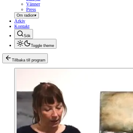
Vänner
Press
Om radion
▾
Arkiv
Kontakt
Sök
Toggle theme
Tillbaka till program