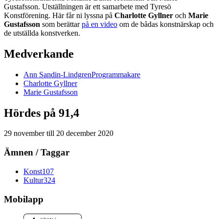
Gustafsson. Utställningen är ett samarbete med Tyresö
Konstförening. Här får ni lyssna på
Charlotte Gyllner
och
Marie
Gustafsson
som berättar
på en video
om de bådas konstnärskap och
de utställda konstverken.
Medverkande
Ann
Sandin-Lindgren
Programmakare
Charlotte
Gyllner
Marie
Gustafsson
Hördes på 91,4
29 november
till
20 december 2020
Ämnen / Taggar
Konst
107
Kultur
324
Mobilapp