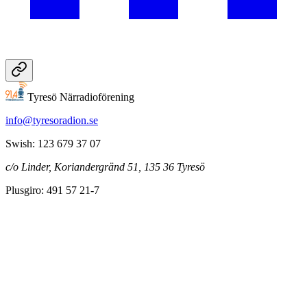
Tyresö Närradioförening
info@tyresoradion.se
Swish: 123 679 37 07
c/o Linder, Koriandergränd 51, 135 36 Tyresö
Plusgiro: 491 57 21-7