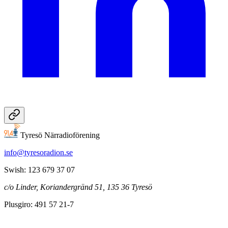
Tyresö Närradioförening
info@tyresoradion.se
Swish: 123 679 37 07
c/o Linder, Koriandergränd 51, 135 36 Tyresö
Plusgiro: 491 57 21-7