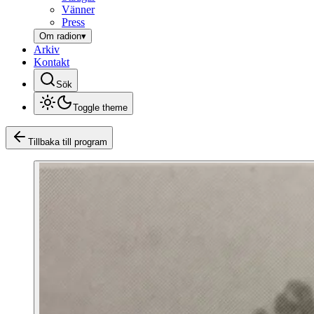
Vänner
Press
Om radion
▾
Arkiv
Kontakt
Sök
Toggle theme
Tillbaka till program