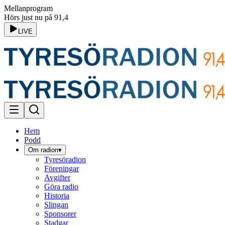
Mellanprogram
Hörs just nu på 91,4
LIVE
Hem
Podd
Om radion
▾
Tyresöradion
Föreningar
Avgifter
Göra radio
Historia
Slingan
Sponsorer
Stadgar