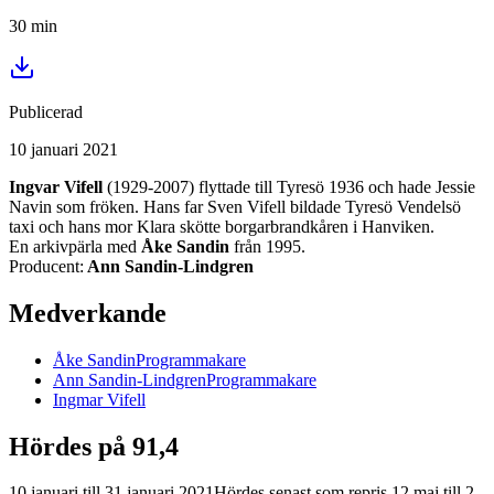
30
min
Publicerad
10 januari 2021
Ingvar Vifell
(1929-2007) flyttade till Tyresö 1936 och hade Jessie
Navin som fröken. Hans far Sven Vifell bildade Tyresö Vendelsö
taxi och hans mor Klara skötte borgarbrandkåren i Hanviken.
En arkivpärla med
Åke Sandin
från 1995.
Producent:
Ann Sandin-Lindgren
Medverkande
Åke
Sandin
Programmakare
Ann
Sandin-Lindgren
Programmakare
Ingmar
Vifell
Hördes på 91,4
10 januari
till
31 januari 2021
Hördes senast som repris
12 maj
till
2