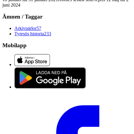
juni 2024
Ämnen / Taggar
Arkivpärlor
57
Tyresös historia
233
Mobilapp