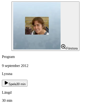
Förstora
Program
9 september 2012
Lyssna
Spela
30
min
Längd
30
min