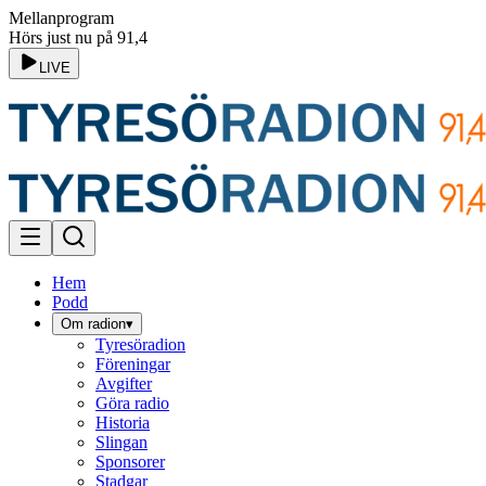
Mellanprogram
Hörs just nu på 91,4
LIVE
Hem
Podd
Om radion
▾
Tyresöradion
Föreningar
Avgifter
Göra radio
Historia
Slingan
Sponsorer
Stadgar