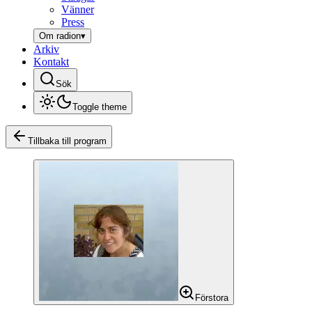
Vänner
Press
Om radion
▾
Arkiv
Kontakt
Sök
Toggle theme
Tillbaka till program
Förstora