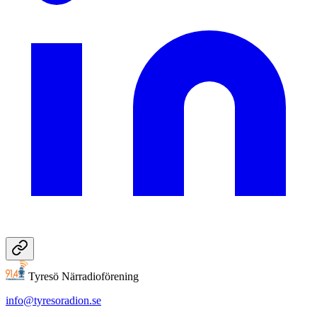
Tyresö Närradioförening
info@tyresoradion.se