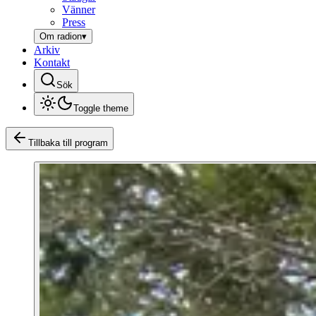
Vänner
Press
Om radion
▾
Arkiv
Kontakt
Sök
Toggle theme
Tillbaka till program