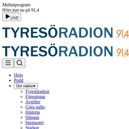
Mellanprogram
Hörs just nu på 91,4
LIVE
Hem
Podd
Om radion
▾
Tyresöradion
Föreningar
Avgifter
Göra radio
Historia
Slingan
Sponsorer
Stadgar