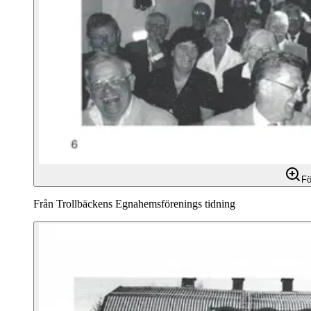
Fö
Från Trollbäckens Egnahemsförenings tidning