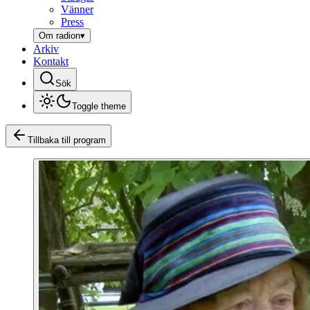
Vänner
Press
Om radion
▾
Arkiv
Kontakt
Sök
Toggle theme
Tillbaka till program