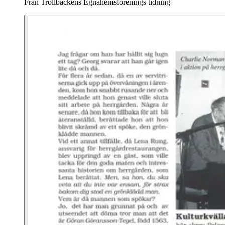
Från Trollbäckens Egnahemsförenings tidning