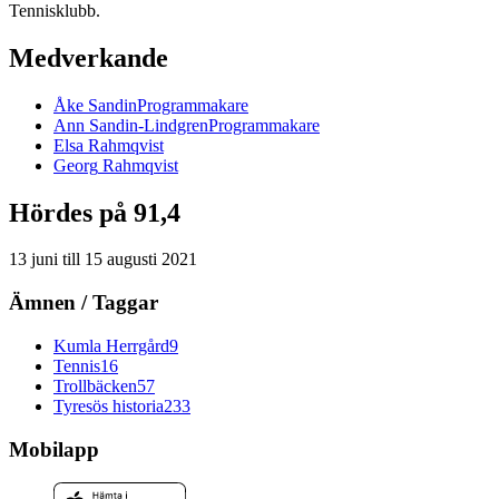
Tennisklubb.
Medverkande
Åke
Sandin
Programmakare
Ann
Sandin-Lindgren
Programmakare
Elsa
Rahmqvist
Georg
Rahmqvist
Hördes på 91,4
13 juni
till
15 augusti 2021
Ämnen / Taggar
Kumla Herrgård
9
Tennis
16
Trollbäcken
57
Tyresös historia
233
Mobilapp