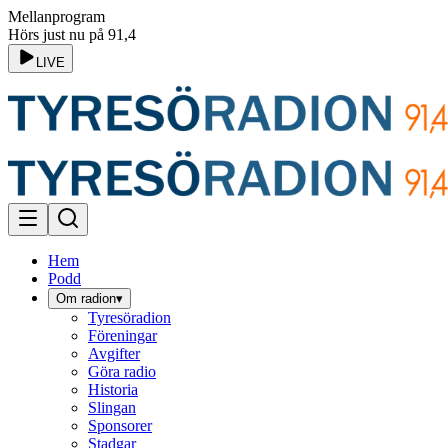
Mellanprogram
Hörs just nu på 91,4
LIVE
Hem
Podd
Om radion
▾
Tyresöradion
Föreningar
Avgifter
Göra radio
Historia
Slingan
Sponsorer
Stadgar