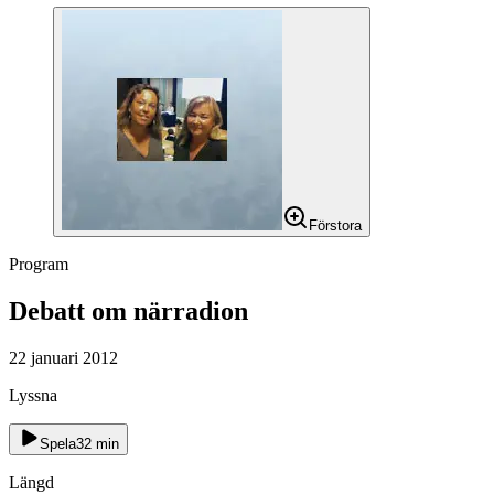
Förstora
Program
Debatt om närradion
22 januari 2012
Lyssna
Spela
32
min
Längd