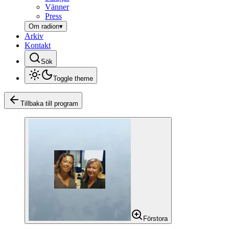
Vänner
Press
Om radion
▾
Arkiv
Kontakt
Sök
Toggle theme
Tillbaka till program
Förstora