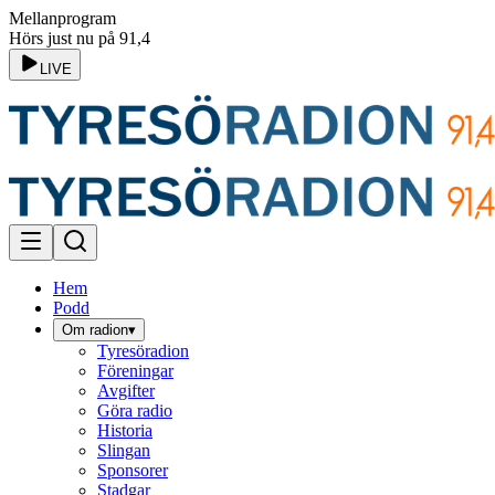
Mellanprogram
Hörs just nu på 91,4
LIVE
Hem
Podd
Om radion
▾
Tyresöradion
Föreningar
Avgifter
Göra radio
Historia
Slingan
Sponsorer
Stadgar