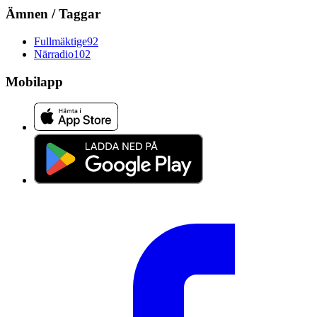
Ämnen / Taggar
Fullmäktige
92
Närradio
102
Mobilapp