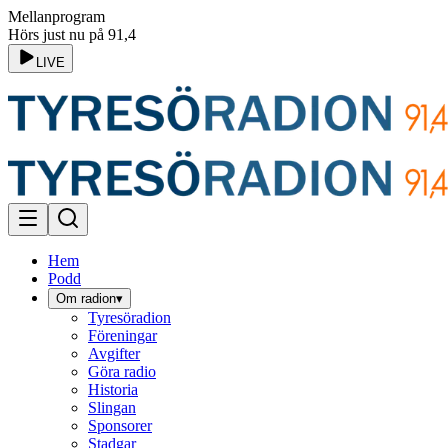
Mellanprogram
Hörs just nu på 91,4
LIVE
Hem
Podd
Om radion
▾
Tyresöradion
Föreningar
Avgifter
Göra radio
Historia
Slingan
Sponsorer
Stadgar