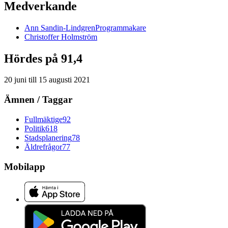
Medverkande
Ann
Sandin-Lindgren
Programmakare
Christoffer
Holmström
Hördes på 91,4
20 juni
till
15 augusti 2021
Ämnen / Taggar
Fullmäktige
92
Politik
618
Stadsplanering
78
Äldrefrågor
77
Mobilapp