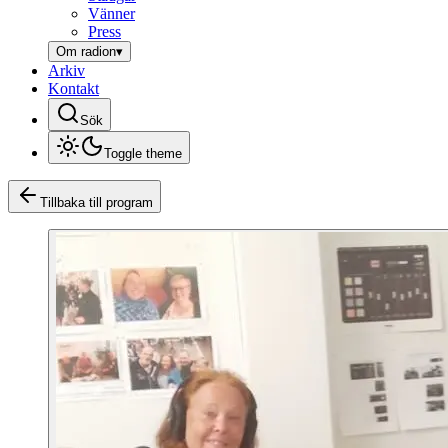
Vänner
Press
Om radion
▾
Arkiv
Kontakt
Sök
Toggle theme
Tillbaka till program