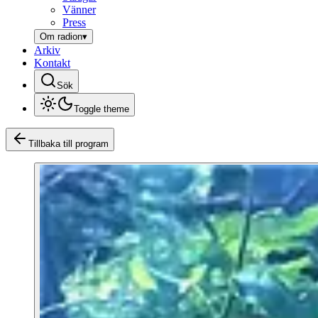
Vänner
Press
Om radion
▾
Arkiv
Kontakt
Sök
Toggle theme
Tillbaka till program