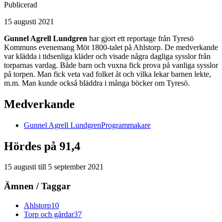
Publicerad
15 augusti 2021
Gunnel Agrell Lundgren
har gjort ett reportage från Tyresö
Kommuns evenemang Möt 1800-talet på Ahlstorp. De medverkande
var klädda i tidsenliga kläder och visade några dagliga sysslor från
torparnas vardag. Både barn och vuxna fick prova på vanliga sysslor
på torpen. Man fick veta vad folket åt och vilka lekar barnen lekte,
m.m. Man kunde också bläddra i många böcker om Tyresö.
Medverkande
Gunnel
Agrell Lundgren
Programmakare
Hördes på 91,4
15 augusti
till
5 september 2021
Ämnen / Taggar
Ahlstorp
10
Torp och gårdar
37