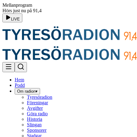
Mellanprogram
Hörs just nu på 91,4
LIVE
Hem
Podd
Om radion
▾
Tyresöradion
Föreningar
Avgifter
Göra radio
Historia
Slingan
Sponsorer
Stadgar