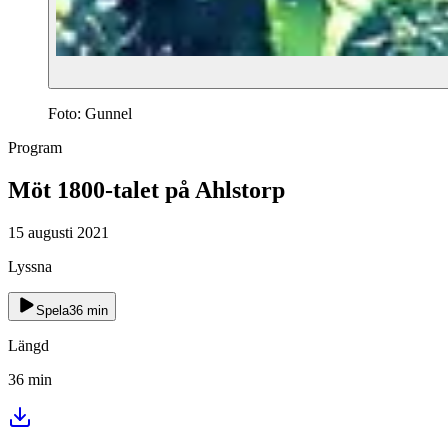
Foto: Gunnel
Program
Möt 1800-talet på Ahlstorp
15 augusti 2021
Lyssna
Spela
36
min
Längd
36
min