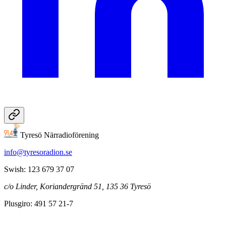
Tyresö Närradioförening
info@tyresoradion.se
Swish: 123 679 37 07
c/o Linder, Koriandergränd 51, 135 36 Tyresö
Plusgiro: 491 57 21-7