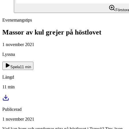
Förstor
Evenemangstips
Massor av kul grejer på höstlovet
1 november 2021
Lyssna
Spela
11
min
Längd
11
min
Publicerad
1 november 2021
Vad kan barn och ungdomar göra på höstlovet i Tyresö? Tips även