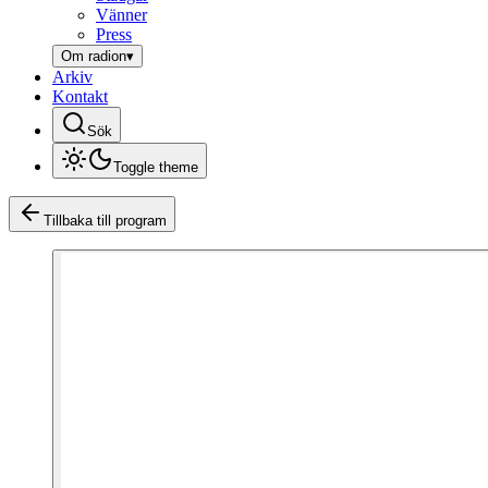
Vänner
Press
Om radion
▾
Arkiv
Kontakt
Sök
Toggle theme
Tillbaka till program