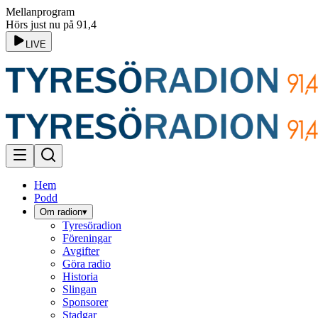
Mellanprogram
Hörs just nu på 91,4
LIVE
Hem
Podd
Om radion
▾
Tyresöradion
Föreningar
Avgifter
Göra radio
Historia
Slingan
Sponsorer
Stadgar