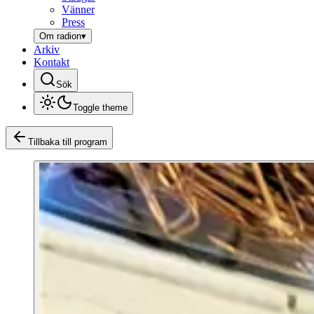
Vänner
Press
Om radion
▾
Arkiv
Kontakt
Sök
Toggle theme
Tillbaka till program