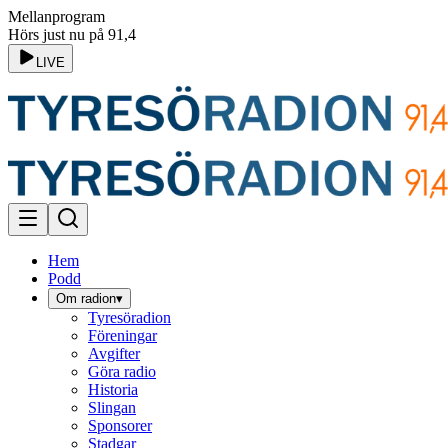
Mellanprogram
Hörs just nu på 91,4
LIVE
Hem
Podd
Om radion
▾
Tyresöradion
Föreningar
Avgifter
Göra radio
Historia
Slingan
Sponsorer
Stadgar