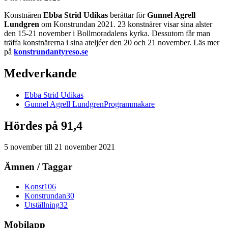
Konstnären
Ebba Strid Udikas
berättar för
Gunnel Agrell
Lundgren
om Konstrundan 2021. 23 konstnärer visar sina alster
den 15-21 november i Bollmoradalens kyrka. Dessutom får man
träffa konstnärerna i sina ateljéer den 20 och 21 november. Läs mer
på
konstrundantyreso.se
Medverkande
Ebba
Strid Udikas
Gunnel
Agrell Lundgren
Programmakare
Hördes på 91,4
5 november
till
21 november 2021
Ämnen / Taggar
Konst
106
Konstrundan
30
Utställning
32
Mobilapp