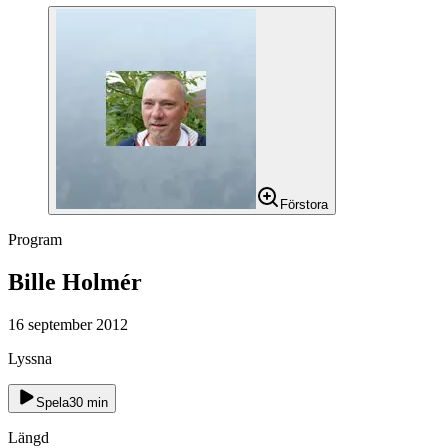
Förstora
Program
Bille Holmér
16 september 2012
Lyssna
Spela
30
min
Längd