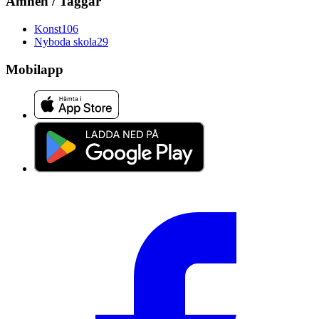
Ämnen / Taggar
Konst
106
Nyboda skola
29
Mobilapp