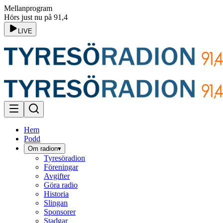
Mellanprogram
Hörs just nu på 91,4
LIVE
Hem
Podd
Om radion
▾
Tyresöradion
Föreningar
Avgifter
Göra radio
Historia
Slingan
Sponsorer
Stadgar