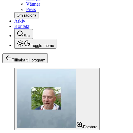
Vänner
Press
Om radion
▾
Arkiv
Kontakt
Sök
Toggle theme
Tillbaka till program
Förstora