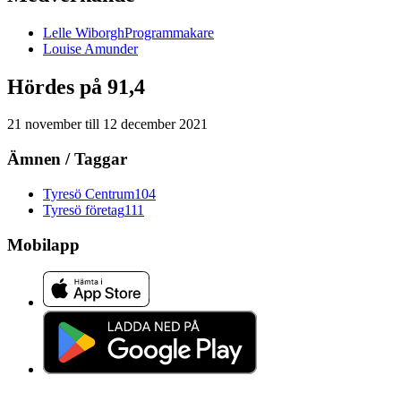
Lelle
Wiborgh
Programmakare
Louise
Amunder
Hördes på 91,4
21 november
till
12 december 2021
Ämnen / Taggar
Tyresö Centrum
104
Tyresö företag
111
Mobilapp