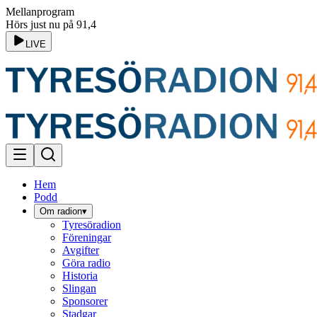
Mellanprogram
Hörs just nu på 91,4
LIVE
Hem
Podd
Om radion
▾
Tyresöradion
Föreningar
Avgifter
Göra radio
Historia
Slingan
Sponsorer
Stadgar