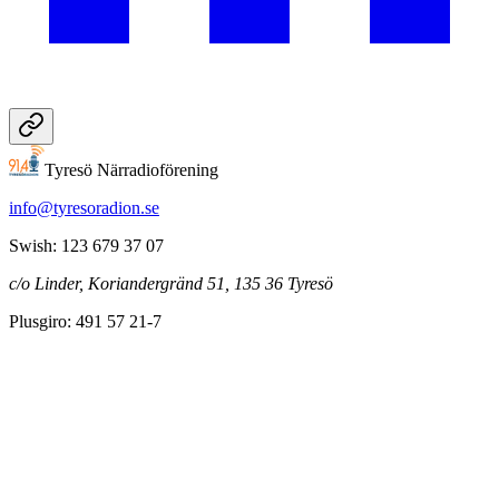
Tyresö Närradioförening
info@tyresoradion.se
Swish: 123 679 37 07
c/o Linder, Koriandergränd 51, 135 36 Tyresö
Plusgiro: 491 57 21-7