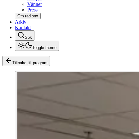
Vänner
Press
Om radion
▾
Arkiv
Kontakt
Sök
Toggle theme
Tillbaka till program