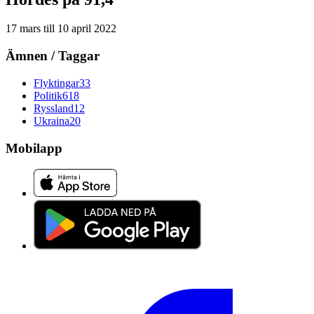
17 mars
till
10 april 2022
Ämnen / Taggar
Flyktingar
33
Politik
618
Ryssland
12
Ukraina
20
Mobilapp