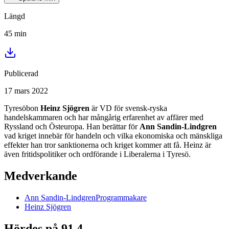
Längd
45
min
Publicerad
17 mars 2022
Tyresöbon
Heinz Sjögren
är VD för svensk-ryska
handelskammaren och har mångårig erfarenhet av affärer med
Ryssland och Östeuropa. Han berättar för
Ann Sandin-Lindgren
vad kriget innebär för handeln och vilka ekonomiska och mänskliga
effekter han tror sanktionerna och kriget kommer att få. Heinz är
även fritidspolitiker och ordförande i Liberalerna i Tyresö.
Medverkande
Ann
Sandin-Lindgren
Programmakare
Heinz
Sjögren
Hördes på 91,4