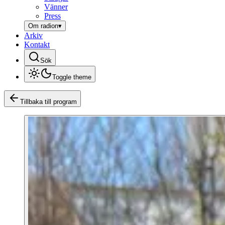
Vänner
Press
Om radion
▾
Arkiv
Kontakt
Sök
Toggle theme
Tillbaka till program