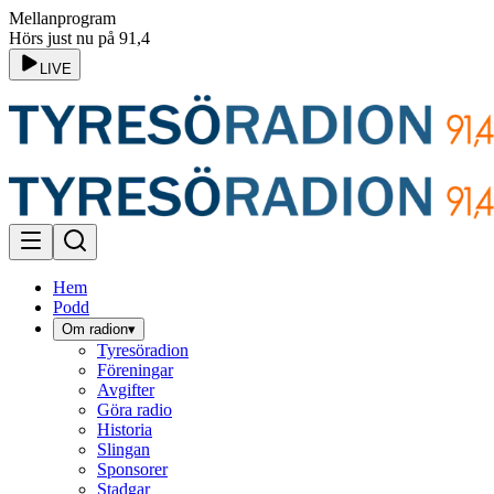
Mellanprogram
Hörs just nu på 91,4
LIVE
Hem
Podd
Om radion
▾
Tyresöradion
Föreningar
Avgifter
Göra radio
Historia
Slingan
Sponsorer
Stadgar