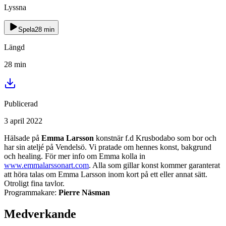
Lyssna
Spela
28
min
Längd
28
min
Publicerad
3 april 2022
Hälsade på
Emma Larsson
konstnär f.d Krusbodabo som bor och
har sin ateljé på Vendelsö. Vi pratade om hennes konst, bakgrund
och healing. För mer info om Emma kolla in
www.emmalarssonart.com
. Alla som gillar konst kommer garanterat
att höra talas om Emma Larsson inom kort på ett eller annat sätt.
Otroligt fina tavlor.
Programmakare:
Pierre Näsman
Medverkande