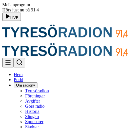
Mellanprogram
Hörs just nu på 91,4
LIVE
Hem
Podd
Om radion
▾
Tyresöradion
Föreningar
Avgifter
Göra radio
Historia
Slingan
Sponsorer
Stadgar