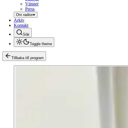
Vänner
Press
Om radion
▾
Arkiv
Kontakt
Sök
Toggle theme
Tillbaka till program