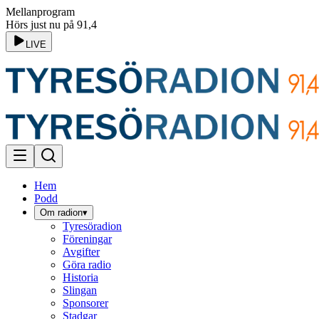
Mellanprogram
Hörs just nu på 91,4
LIVE
Hem
Podd
Om radion
▾
Tyresöradion
Föreningar
Avgifter
Göra radio
Historia
Slingan
Sponsorer
Stadgar