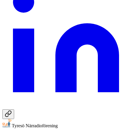
Tyresö Närradioförening