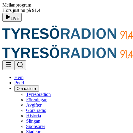
Mellanprogram
Hörs just nu på 91,4
LIVE
Hem
Podd
Om radion
▾
Tyresöradion
Föreningar
Avgifter
Göra radio
Historia
Slingan
Sponsorer
Stadgar