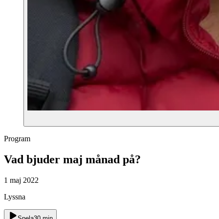
Program
Vad bjuder maj månad på?
1 maj 2022
Lyssna
Spela
30
min