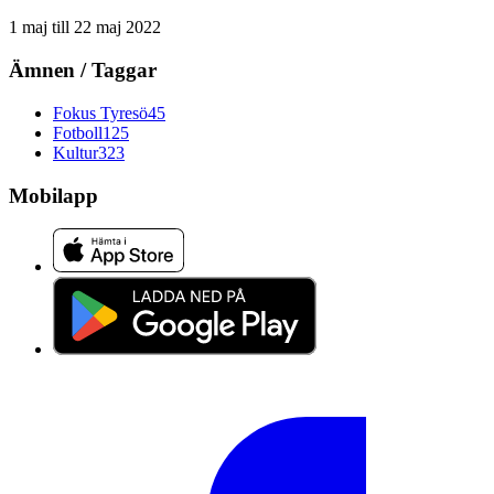
1 maj
till
22 maj 2022
Ämnen / Taggar
Fokus Tyresö
45
Fotboll
125
Kultur
323
Mobilapp