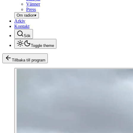
Vänner
Press
Om radion
▾
Arkiv
Kontakt
Sök
Toggle theme
Tillbaka till program