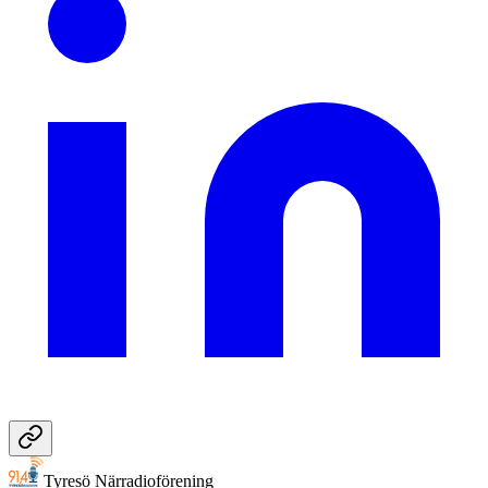
Tyresö Närradioförening