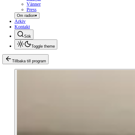
Vänner
Press
Om radion
▾
Arkiv
Kontakt
Sök
Toggle theme
Tillbaka till program