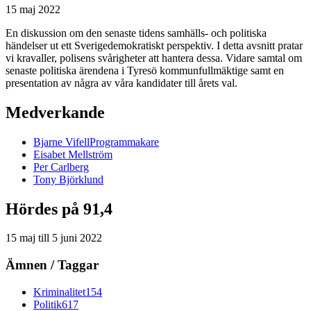
15 maj 2022
En diskussion om den senaste tidens samhälls- och politiska
händelser ut ett Sverigedemokratiskt perspektiv. I detta avsnitt pratar
vi kravaller, polisens svårigheter att hantera dessa. Vidare samtal om
senaste politiska ärendena i Tyresö kommunfullmäktige samt en
presentation av några av våra kandidater till årets val.
Medverkande
Bjarne
Vifell
Programmakare
Eisabet
Mellström
Per
Carlberg
Tony
Björklund
Hördes på 91,4
15 maj
till
5 juni 2022
Ämnen / Taggar
Kriminalitet
154
Politik
617