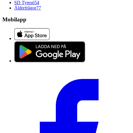
SD Tyresö
54
Äldrefrågor
77
Mobilapp