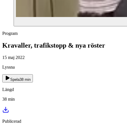
Program
Kravaller, trafikstopp & nya röster
15 maj 2022
Lyssna
Spela
38
min
Längd
38
min
Publicerad