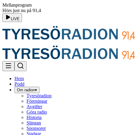
Mellanprogram
Hörs just nu på 91,4
LIVE
Hem
Podd
Om radion
▾
Tyresöradion
Föreningar
Avgifter
Göra radio
Historia
Slingan
Sponsorer
Stadgar