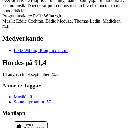
överförfriskade festprissar och unga damer som yogar till tonerna av
technomusik. Dagens surpuppa finns med och vad kännetecknar en
pundarhäck?
Programmakare:
Lelle Wiborgh
Musik: Eddie Cochran, Eddie Meduza, Thomas Ledin, Madicken
m.fl.
Medverkande
Lelle
Wiborgh
Programmakare
Hördes på 91,4
14 augusti
till
4 september 2022
Ämnen / Taggar
Musik
220
Sommarprogram
157
Mobilapp