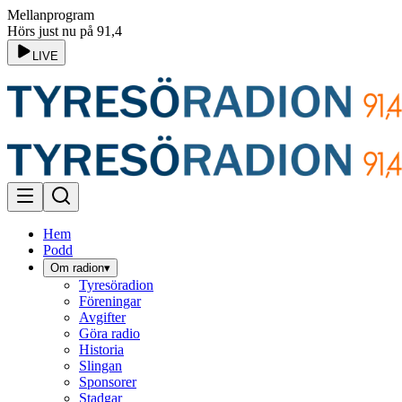
Mellanprogram
Hörs just nu på 91,4
LIVE
Hem
Podd
Om radion
▾
Tyresöradion
Föreningar
Avgifter
Göra radio
Historia
Slingan
Sponsorer
Stadgar