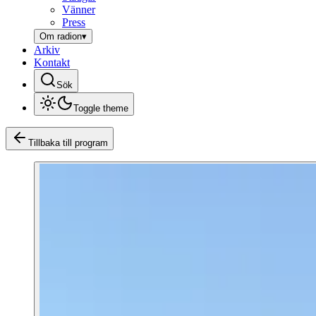
Vänner
Press
Om radion
▾
Arkiv
Kontakt
Sök
Toggle theme
Tillbaka till program