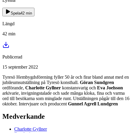
Lyssna
Spela
42
min
Längd
42
min
Publicerad
15 september 2022
Tyresö Hembygdsförening fyller 50 år och firar bland annat med en
jubileumsutställning på Tyresö konsthall.
Göran Sundgren
ordförande,
Charlotte Gyllner
konstansvarig och
Eva Joelsson
arkivarie, invigningstalade och sade många kloka, fina och varma
ord till besökarna som minglade runt. Utställningen pågår till den 16
oktober. Intervjuare och producent
Gunnel Agrell Lundgren
Medverkande
Charlotte
Gyllner