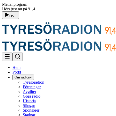
Mellanprogram
Hörs just nu på 91,4
LIVE
Hem
Podd
Om radion
▾
Tyresöradion
Föreningar
Avgifter
Göra radio
Historia
Slingan
Sponsorer
Stadgar