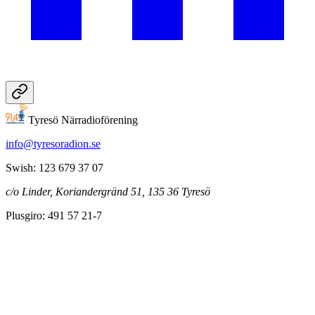
Tyresö Närradioförening
info@tyresoradion.se
Swish: 123 679 37 07
c/o Linder, Koriandergränd 51, 135 36 Tyresö
Plusgiro: 491 57 21-7