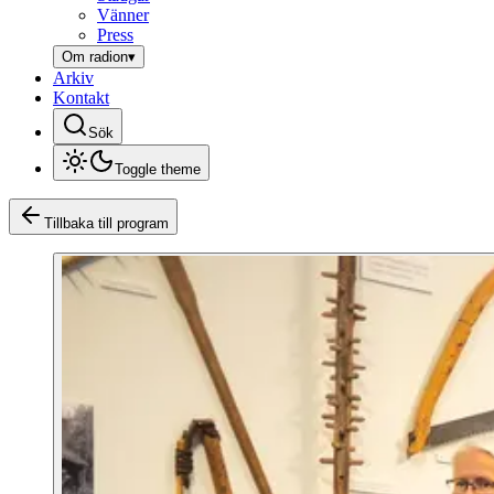
Vänner
Press
Om radion
▾
Arkiv
Kontakt
Sök
Toggle theme
Tillbaka till program