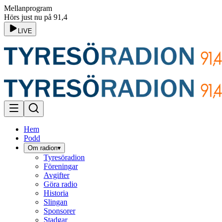
Mellanprogram
Hörs just nu på 91,4
LIVE
Hem
Podd
Om radion
▾
Tyresöradion
Föreningar
Avgifter
Göra radio
Historia
Slingan
Sponsorer
Stadgar