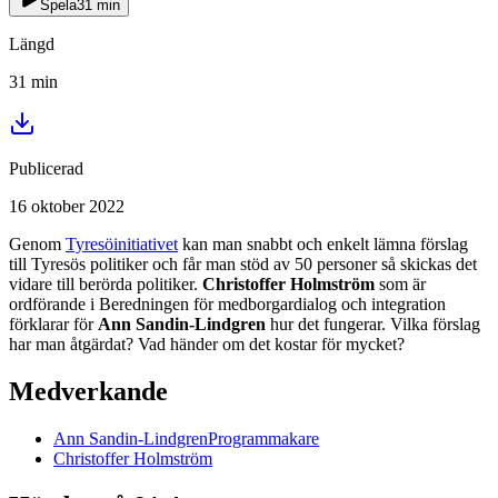
Spela
31
min
Längd
31
min
Publicerad
16 oktober 2022
Genom
Tyresöinitiativet
kan man snabbt och enkelt lämna förslag
till Tyresös politiker och får man stöd av 50 personer så skickas det
vidare till berörda politiker.
Christoffer Holmström
som är
ordförande i Beredningen för medborgardialog och integration
förklarar för
Ann Sandin-Lindgren
hur det fungerar. Vilka förslag
har man åtgärdat? Vad händer om det kostar för mycket?
Medverkande
Ann
Sandin-Lindgren
Programmakare
Christoffer
Holmström