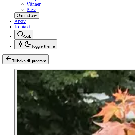
Vänner
Press
Om radion
▾
Arkiv
Kontakt
Sök
Toggle theme
Tillbaka till program