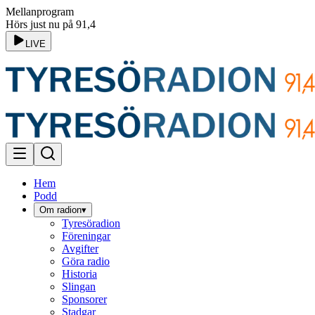
Mellanprogram
Hörs just nu på 91,4
LIVE
Hem
Podd
Om radion
▾
Tyresöradion
Föreningar
Avgifter
Göra radio
Historia
Slingan
Sponsorer
Stadgar