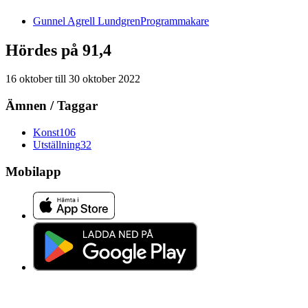
Gunnel
Agrell Lundgren
Programmakare
Hördes på 91,4
16 oktober
till
30 oktober 2022
Ämnen / Taggar
Konst
106
Utställning
32
Mobilapp