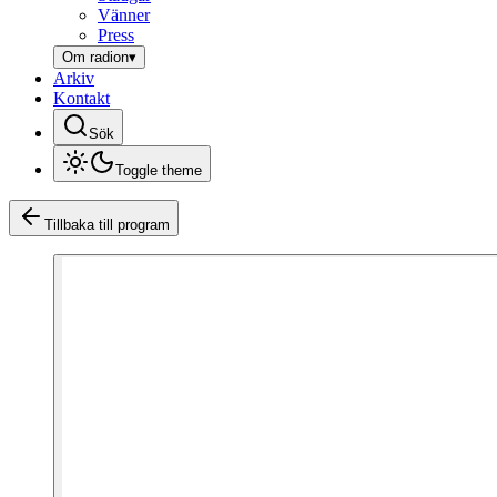
Vänner
Press
Om radion
▾
Arkiv
Kontakt
Sök
Toggle theme
Tillbaka till program