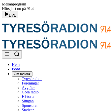
Mellanprogram
Hörs just nu på 91,4
LIVE
Hem
Podd
Om radion
▾
Tyresöradion
Föreningar
Avgifter
Göra radio
Historia
Slingan
Sponsorer
Stadgar