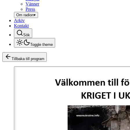
Vänner
Press
Om radion
▾
Arkiv
Kontakt
Sök
Toggle theme
Tillbaka till program