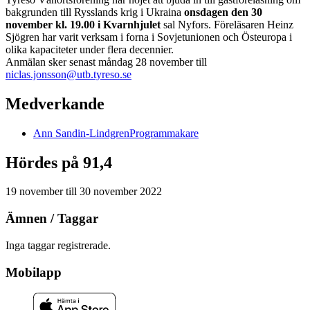
bakgrunden till Rysslands krig i Ukraina
onsdagen den 30
november kl. 19.00 i Kvarnhjulet
sal Nyfors. Föreläsaren Heinz
Sjögren har varit verksam i forna i Sovjetunionen och Östeuropa i
olika kapaciteter under flera decennier.
Anmälan sker senast måndag 28 november till
niclas.jonsson@utb.tyreso.se
Medverkande
Ann
Sandin-Lindgren
Programmakare
Hördes på 91,4
19 november
till
30 november 2022
Ämnen / Taggar
Inga taggar registrerade.
Mobilapp