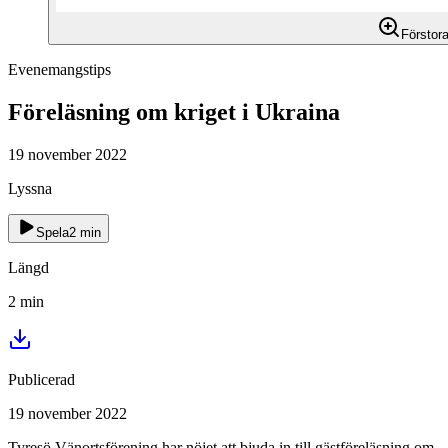
Förstor
Evenemangstips
Föreläsning om kriget i Ukraina
19 november 2022
Lyssna
Spela
2
min
Längd
2
min
Publicerad
19 november 2022
Tyresö Vänortsförening har nöjet att bjuda in till gästföreläsning om