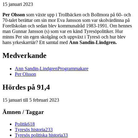
15 januari 2023
Per Olsson
som växte upp i Trollbäcken och Bollmora på 60- och
70-talet berättar om sin mor Eva Jansson som var skolvärdinna på
Forellskolan och sedan blev kommunalråd 1983-1991. Om hennes
man Gunnar Jansson (s) som var en känd Tyresöpolitiker. Hur
minns Per sin egen skolgång och uppväxt i Tyresö och hur blev
hans yrkeskarriär? Ett samtal med
Ann Sandin-Lindgren.
Medverkande
Ann
Sandin-Lindgren
Programmakare
Per
Olsson
Hördes på 91,4
15 januari
till
5 februari 2023
Ämnen / Taggar
Politik
618
Tyresös historia
233
Tyresös politiska historia
33