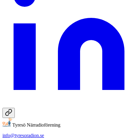
Tyresö Närradioförening
info@tyresoradion.se