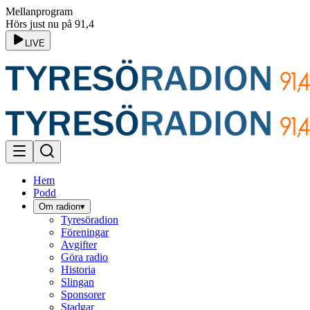
Mellanprogram
Hörs just nu på 91,4
LIVE
Hem
Podd
Om radion
▾
Tyresöradion
Föreningar
Avgifter
Göra radio
Historia
Slingan
Sponsorer
Stadgar