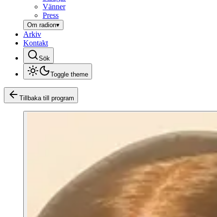
Vänner
Press
Om radion
▾
Arkiv
Kontakt
Sök
Toggle theme
Tillbaka till program