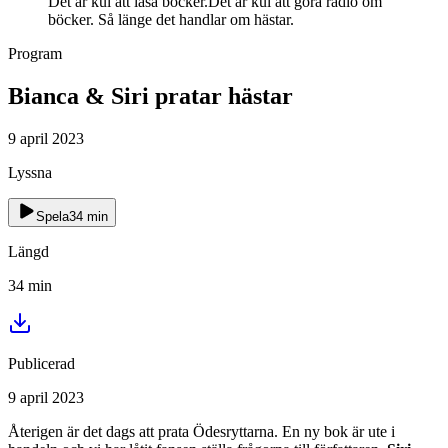
Det är kul att läsa böcker.Det är kul att göra radio om
böcker. Så länge det handlar om hästar.
Program
Bianca & Siri pratar hästar
9 april 2023
Lyssna
Spela
34
min
Längd
34
min
Publicerad
9 april 2023
Återigen är det dags att prata Ödesryttarna. En ny bok är ute i