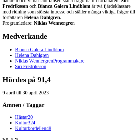
handeln och vi har låtit fansen ställa frågorna till författaren.
Siri
Fredriksson
och
Bianca Galera Lindblom
är två fjärdeklassare
med ridning som största intresse och ställer många viktiga frågor till
författaren
Helena Dahlgren
.
Programledare:
Niklas Wennergre
n
Medverkande
Bianca
Galera Lindblom
Helena
Dahlgren
Niklas
Wennergren
Programmakare
Siri
Fredriksson
Hördes på 91,4
9 april
till
30 april 2023
Ämnen / Taggar
Hästar
20
Kultur
324
Kulturbordellen
48