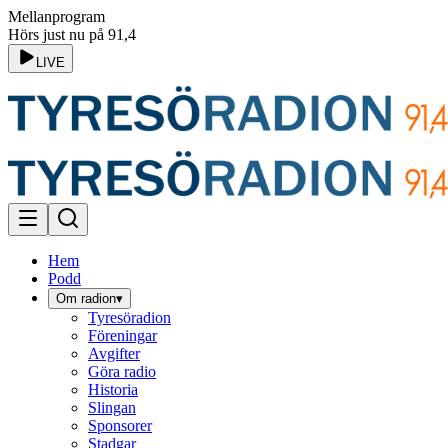
Mellanprogram
Hörs just nu på 91,4
LIVE
Hem
Podd
Om radion
▾
Tyresöradion
Föreningar
Avgifter
Göra radio
Historia
Slingan
Sponsorer
Stadgar