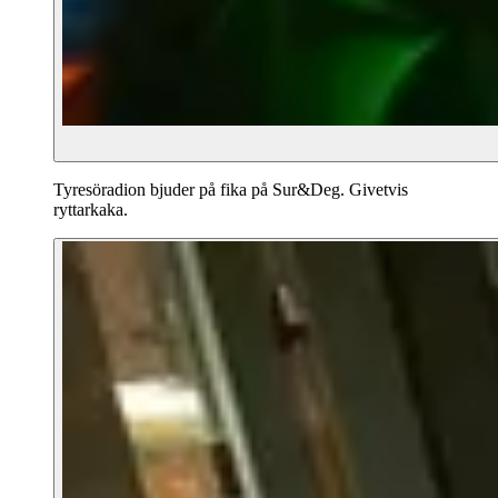
Tyresöradion bjuder på fika på Sur&Deg. Givetvis
ryttarkaka.