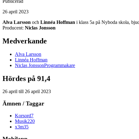
Publicerad
26 april 2023
Alva Larsson
och
Linnéa Hoffman
i klass 5a på Nyboda skola, bjud
Producent:
Niclas Jonsson
Medverkande
Alva
Larsson
Linnéa
Hoffman
Niclas
Jonsson
Programmakare
Hördes på 91,4
26 april
till
26 april 2023
Ämnen / Taggar
Korsord
7
Musik
220
x3m
35
Mobilapp