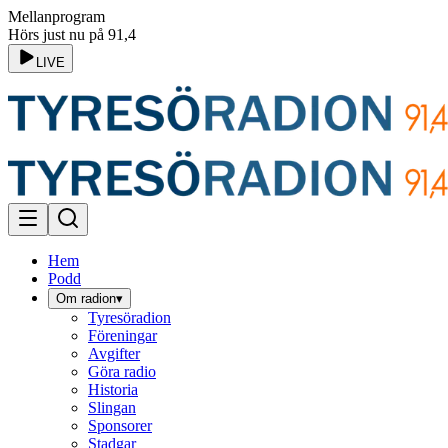
Mellanprogram
Hörs just nu på 91,4
LIVE
Hem
Podd
Om radion
▾
Tyresöradion
Föreningar
Avgifter
Göra radio
Historia
Slingan
Sponsorer
Stadgar