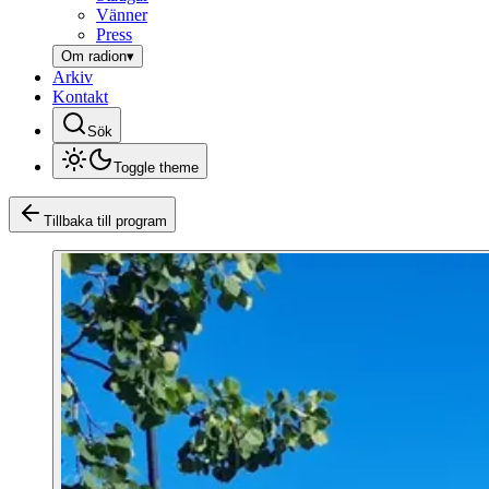
Vänner
Press
Om radion
▾
Arkiv
Kontakt
Sök
Toggle theme
Tillbaka till program