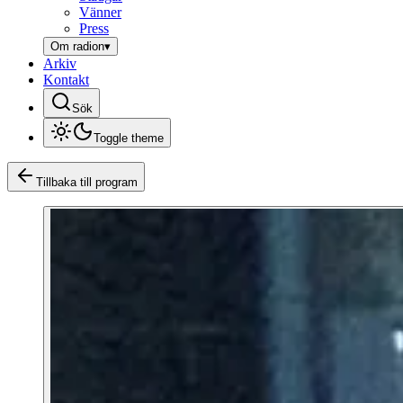
Vänner
Press
Om radion
▾
Arkiv
Kontakt
Sök
Toggle theme
Tillbaka till program