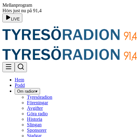
Mellanprogram
Hörs just nu på 91,4
LIVE
Hem
Podd
Om radion
▾
Tyresöradion
Föreningar
Avgifter
Göra radio
Historia
Slingan
Sponsorer
Stadgar