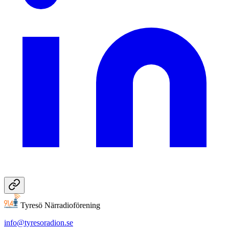
Tyresö Närradioförening
info@tyresoradion.se