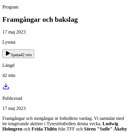
Program
Framgångar och bakslag
17 maj 2023
Lyssna
Spela
42
min
Längd
42
min
Publicerad
17 maj 2023
Framgångar och motgångar är fotbollens vardag. Vi samtalar med
tre tongivande aktörer i Tyresöfotbollen denna vecka.
Ludwig
Holmgren
och
Frida Thilén
från TFF och
Sören "Suffe" Åkeby