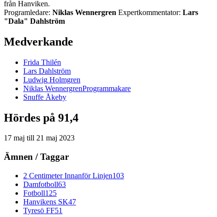
från Hanviken.
Programledare:
Niklas Wennergren
Expertkommentator:
Lars
"Dala" Dahlström
Medverkande
Frida
Thilén
Lars
Dahlström
Ludwig
Holmgren
Niklas
Wennergren
Programmakare
Snuffe
Åkeby
Hördes på 91,4
17 maj
till
21 maj 2023
Ämnen / Taggar
2 Centimeter Innanför Linjen
103
Damfotboll
63
Fotboll
125
Hanvikens SK
47
Tyresö FF
51