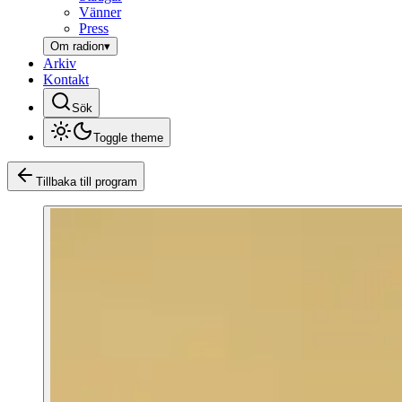
Vänner
Press
Om radion
▾
Arkiv
Kontakt
Sök
Toggle theme
Tillbaka till program