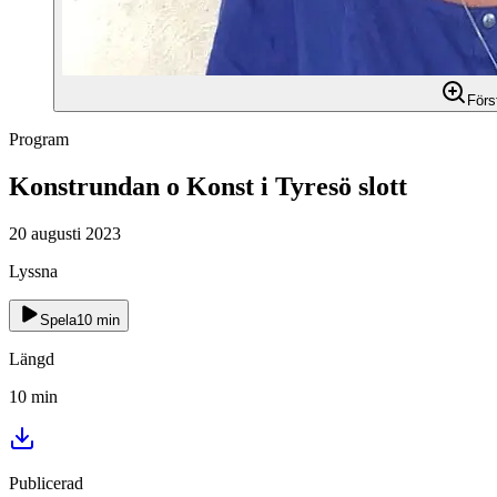
Förs
Program
Konstrundan o Konst i Tyresö slott
20 augusti 2023
Lyssna
Spela
10
min
Längd
10
min
Publicerad