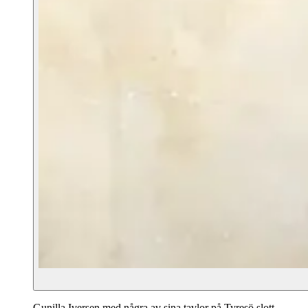
Gunilla Iversen med några av sina tavlor på Tyresö slott