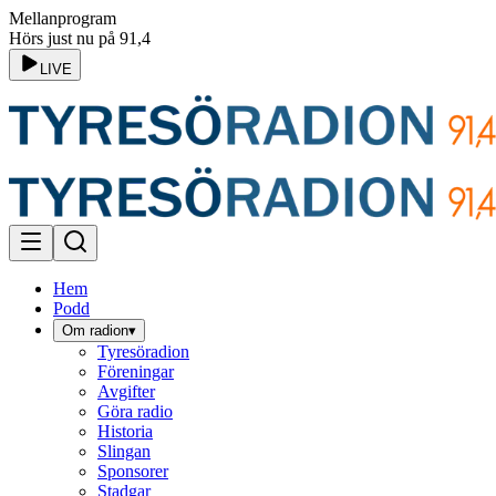
Mellanprogram
Hörs just nu på 91,4
LIVE
Hem
Podd
Om radion
▾
Tyresöradion
Föreningar
Avgifter
Göra radio
Historia
Slingan
Sponsorer
Stadgar