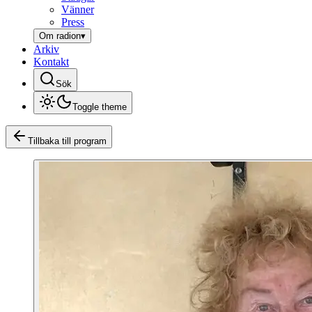
Vänner
Press
Om radion
▾
Arkiv
Kontakt
Sök
Toggle theme
Tillbaka till program