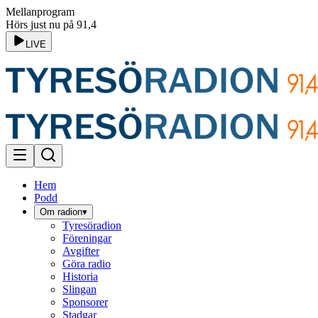
Mellanprogram
Hörs just nu på 91,4
LIVE
Hem
Podd
Om radion
▾
Tyresöradion
Föreningar
Avgifter
Göra radio
Historia
Slingan
Sponsorer
Stadgar