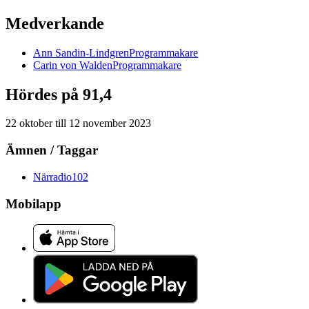
Medverkande
Ann
Sandin-Lindgren
Programmakare
Carin
von Walden
Programmakare
Hördes på 91,4
22 oktober
till
12 november 2023
Ämnen / Taggar
Närradio
102
Mobilapp