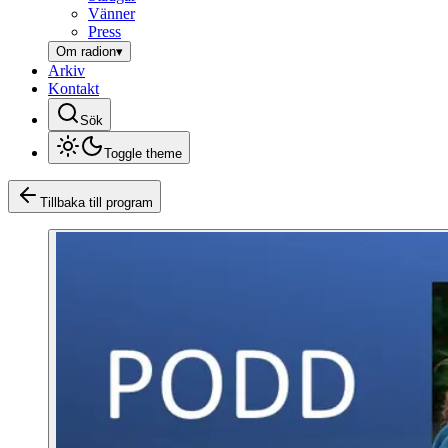
Vänner
Press
Om radion
▾
Arkiv
Kontakt
Sök
Toggle theme
Tillbaka till program