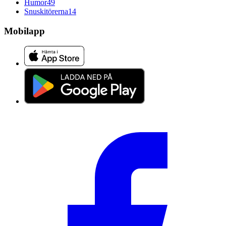
Humor
49
Snuskitörerna
14
Mobilapp