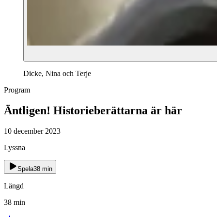
Dicke, Nina och Terje
Program
Äntligen! Historieberättarna är här
10 december 2023
Lyssna
Spela
38
min
Längd
38
min