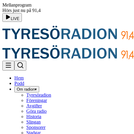
Mellanprogram
Hörs just nu på 91,4
LIVE
Hem
Podd
Om radion
▾
Tyresöradion
Föreningar
Avgifter
Göra radio
Historia
Slingan
Sponsorer
Stadgar