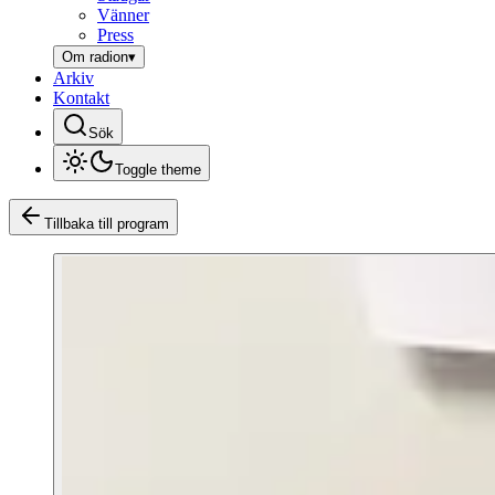
Vänner
Press
Om radion
▾
Arkiv
Kontakt
Sök
Toggle theme
Tillbaka till program