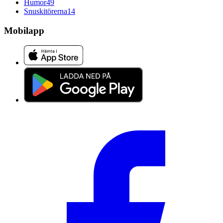
Humor
49
Snuskitörerna
14
Mobilapp