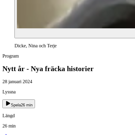
Dicke, Nina och Terje
Program
Nytt år - Nya fräcka historier
28 januari 2024
Lyssna
Spela
26
min
Längd
26
min