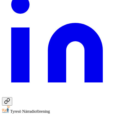
Tyresö Närradioförening