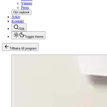
Vänner
Press
Om radion
▾
Arkiv
Kontakt
Sök
Toggle theme
Tillbaka till program