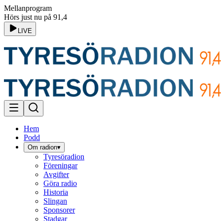
Mellanprogram
Hörs just nu på 91,4
LIVE
Hem
Podd
Om radion
▾
Tyresöradion
Föreningar
Avgifter
Göra radio
Historia
Slingan
Sponsorer
Stadgar