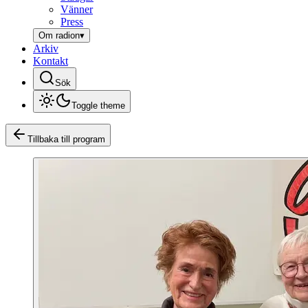
Vänner
Press
Om radion
▾
Arkiv
Kontakt
Sök
Toggle theme
Tillbaka till program