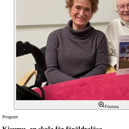
Förstora
Program
Kisumu- en skola för föräldralösa