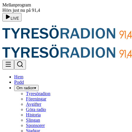
Mellanprogram
Hörs just nu på 91,4
LIVE
Hem
Podd
Om radion
▾
Tyresöradion
Föreningar
Avgifter
Göra radio
Historia
Slingan
Sponsorer
Stadgar