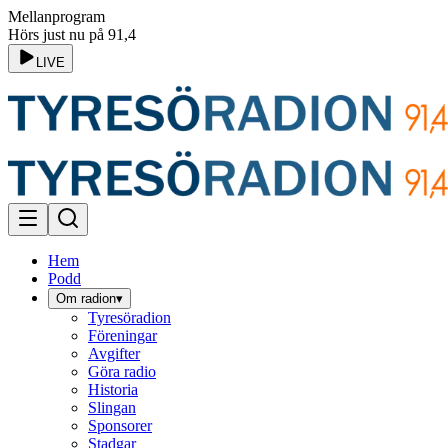
Mellanprogram
Hörs just nu på 91,4
LIVE
Hem
Podd
Om radion
▾
Tyresöradion
Föreningar
Avgifter
Göra radio
Historia
Slingan
Sponsorer
Stadgar