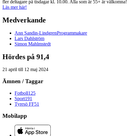
fler deltagare på tisdagar kl. 10.00. Alla som är 55+ är välkomna!
Läs mer här!
Medverkande
Ann
Sandin-Lindgren
Programmakare
Lars
Dahlström
Simon
Mahlmstedt
Hördes på 91,4
21 april
till
12 maj 2024
Ämnen / Taggar
Fotboll
125
Sport
191
Tyresö FF
51
Mobilapp