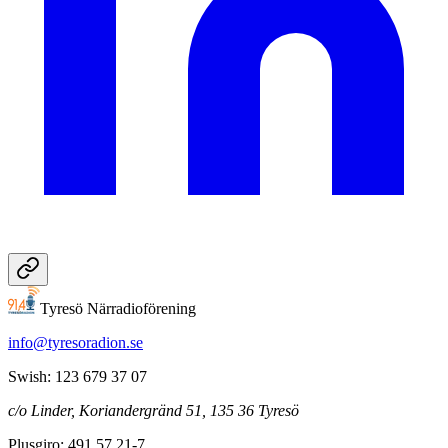
Tyresö Närradioförening
info@tyresoradion.se
Swish: 123 679 37 07
c/o Linder, Koriandergränd 51, 135 36 Tyresö
Plusgiro: 491 57 21-7