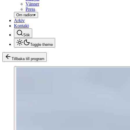
Vänner
Press
Om radion
▾
Arkiv
Kontakt
Sök
Toggle theme
Tillbaka till program