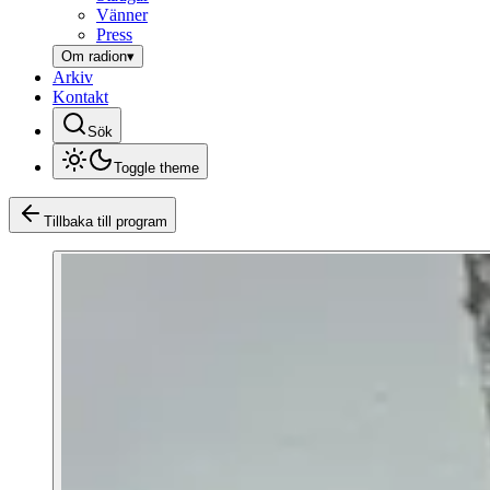
Vänner
Press
Om radion
▾
Arkiv
Kontakt
Sök
Toggle theme
Tillbaka till program