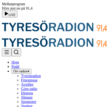
Mellanprogram
Hörs just nu på 91,4
LIVE
Hem
Podd
Om radion
▾
Tyresöradion
Föreningar
Avgifter
Göra radio
Historia
Slingan
Sponsorer
Stadgar