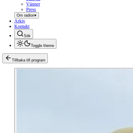
Vänner
Press
Om radion
▾
Arkiv
Kontakt
Sök
Toggle theme
Tillbaka till program