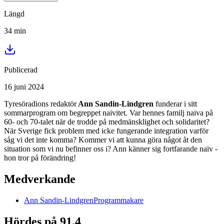
Längd
34
min
Publicerad
16 juni 2024
Tyresöradions redaktör
Ann Sandin-Lindgren
funderar i sitt
sommarprogram om begreppet naivitet. Var hennes familj naiva på
60- och 70-talet när de trodde på medmänsklighet och solidaritet?
När Sverige fick problem med icke fungerande integration varför
såg vi det inte komma? Kommer vi att kunna göra något åt den
situation som vi nu befinner oss i? Ann känner sig fortfarande naiv -
hon tror på förändring!
Medverkande
Ann
Sandin-Lindgren
Programmakare
Hördes på 91,4