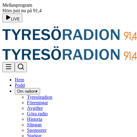
Mellanprogram
Hörs just nu på 91,4
LIVE
Hem
Podd
Om radion
▾
Tyresöradion
Föreningar
Avgifter
Göra radio
Historia
Slingan
Sponsorer
Stadgar