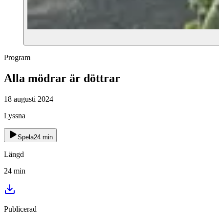
Program
Alla mödrar är döttrar
18 augusti 2024
Lyssna
Spela
24
min
Längd
24
min
Publicerad