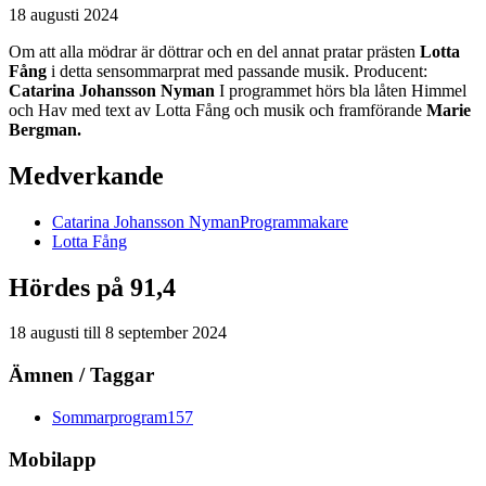
18 augusti 2024
Om att alla mödrar är döttrar och en del annat pratar prästen
Lotta
Fång
i detta sensommarprat med passande musik. Producent:
Catarina Johansson Nyman
I programmet hörs bla låten Himmel
och Hav med text av Lotta Fång och musik och framförande
Marie
Bergman.
Medverkande
Catarina
Johansson Nyman
Programmakare
Lotta
Fång
Hördes på 91,4
18 augusti
till
8 september 2024
Ämnen / Taggar
Sommarprogram
157
Mobilapp