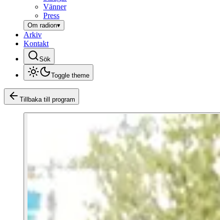
Vänner
Press
Om radion
▾
Arkiv
Kontakt
Sök
Toggle theme
Tillbaka till program