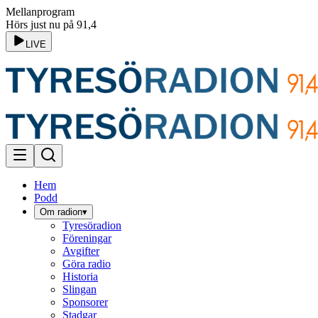
Mellanprogram
Hörs just nu på 91,4
LIVE
Hem
Podd
Om radion
▾
Tyresöradion
Föreningar
Avgifter
Göra radio
Historia
Slingan
Sponsorer
Stadgar