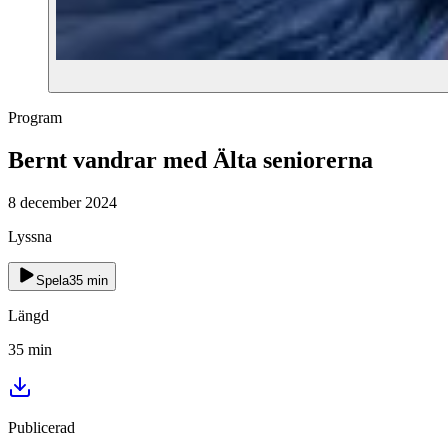
Program
Bernt vandrar med Älta seniorerna
8 december 2024
Lyssna
Spela
35
min
Längd
35
min
Publicerad