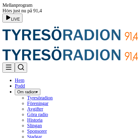
Mellanprogram
Hörs just nu på 91,4
LIVE
Hem
Podd
Om radion
▾
Tyresöradion
Föreningar
Avgifter
Göra radio
Historia
Slingan
Sponsorer
Stadgar