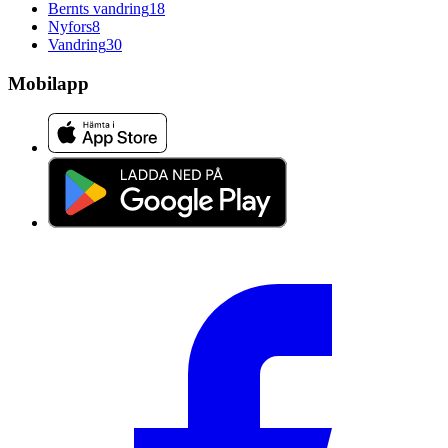
Bernts vandring
18
Nyfors
8
Vandring
30
Mobilapp