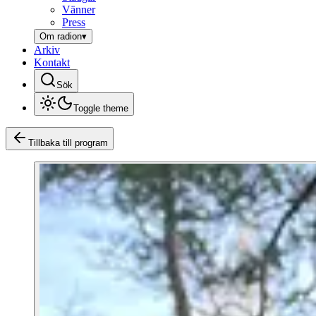
Vänner
Press
Om radion
▾
Arkiv
Kontakt
Sök
Toggle theme
Tillbaka till program