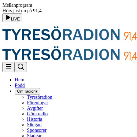
Mellanprogram
Hörs just nu på 91,4
LIVE
Hem
Podd
Om radion
▾
Tyresöradion
Föreningar
Avgifter
Göra radio
Historia
Slingan
Sponsorer
Stadgar