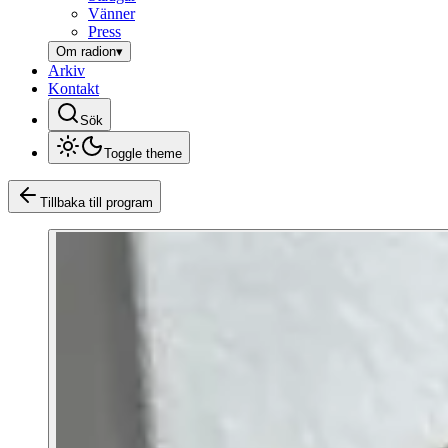
Vänner
Press
Om radion
▾
Arkiv
Kontakt
Sök
Toggle theme
Tillbaka till program