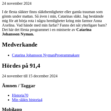
24 november 2024
I de flesta släkter finns släkthemligheter eller gamla trauman som
gömts under mattan. Så även i min, Catarinas släkt. Jag bestämde
mig för att börja rota i några hemligheter kring min farmor Anna
Axelina. Vad hände med min farfar? Fanns det nåt ytterligare barn?
Det här det första programmet i en miniserie av
Catarina
Johansson Nyman.
Medverkande
Catarina
Johansson Nyman
Programmakare
Hördes på 91,4
24 november
till
15 december 2024
Ämnen / Taggar
Historia
70
Min släkts historia
4
Mobilapp