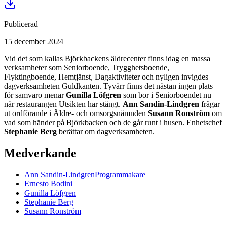
Publicerad
15 december 2024
Vid det som kallas Björkbackens äldrecenter finns idag en massa
verksamheter som Seniorboende, Trygghetsboende,
Flyktingboende, Hemtjänst, Dagaktiviteter och nyligen invigdes
dagverksamheten Guldkanten. Tyvärr finns det nästan ingen plats
för samvaro menar
Gunilla Löfgren
som bor i Seniorboendet nu
när restaurangen Utsikten har stängt.
Ann Sandin-Lindgren
frågar
ut ordförande i Äldre- och omsorgsnämnden
Susann Ronström
om
vad som händer på Björkbacken och de går runt i husen. Enhetschef
Stephanie Berg
berättar om dagverksamheten.
Medverkande
Ann
Sandin-Lindgren
Programmakare
Ernesto
Bodini
Gunilla
Löfgren
Stephanie
Berg
Susann
Ronström