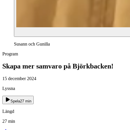
Susann och Gunilla
Program
Skapa mer samvaro på Björkbacken!
15 december 2024
Lyssna
Spela
27
min
Längd
27
min