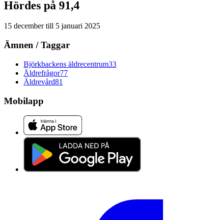
Hördes på 91,4
15 december
till
5 januari 2025
Ämnen / Taggar
Björkbackens äldrecentrum
33
Äldrefrågor
77
Äldrevård
81
Mobilapp