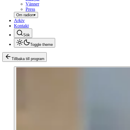
Vänner
Press
Om radion
▾
Arkiv
Kontakt
Sök
Toggle theme
Tillbaka till program