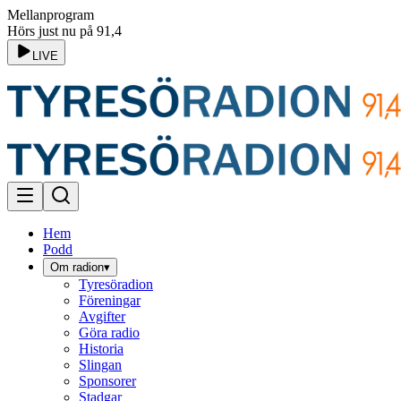
Mellanprogram
Hörs just nu på 91,4
LIVE
Hem
Podd
Om radion
▾
Tyresöradion
Föreningar
Avgifter
Göra radio
Historia
Slingan
Sponsorer
Stadgar