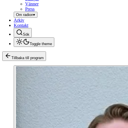
Vänner
Press
Om radion
▾
Arkiv
Kontakt
Sök
Toggle theme
Tillbaka till program