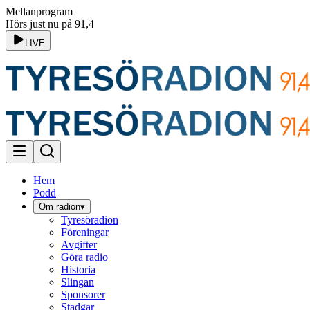
Mellanprogram
Hörs just nu på 91,4
LIVE
Hem
Podd
Om radion
▾
Tyresöradion
Föreningar
Avgifter
Göra radio
Historia
Slingan
Sponsorer
Stadgar