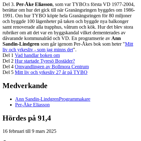
Del 3.
Per-Åke Eliasson
, som var TYBO:s första VD 1977-2004,
berättar om hur det gick till när Granängsringen byggdes om 1986-
1991. Om hur TYBO köpte hela Granängsringen för 80 miljoner
och byggde 100 lägenheter på taken och byggde nya balkonger
samt renoverade alla trapphus, våtrum och kök. Hur det blev stora
rubriker om att det var en byggskandal vilket dementerades av
dåvarande kommunalråd och VD. En programserie av
Ann
Sandin-Lindgren
som går igenom Per-Åkes bok som heter "
Mitt
liv och yrkesliv - som jag minns det
".
Del 1
Vad handlar boken om
Del 2
Hur startade Tyresö Bostäder?
Del 4
Omvandlingen av Bollmora Centrum
Del 5
Mitt liv och yrkesliv 27 år på TYBO
Medverkande
Ann
Sandin-Lindgren
Programmakare
Per-Åke
Eliasson
Hördes på 91,4
16 februari
till
9 mars 2025