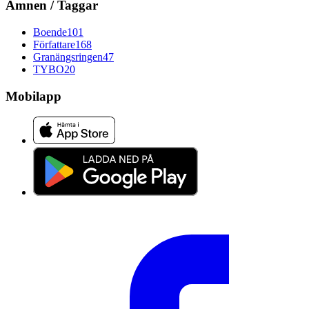
Ämnen / Taggar
Boende
101
Författare
168
Granängsringen
47
TYBO
20
Mobilapp