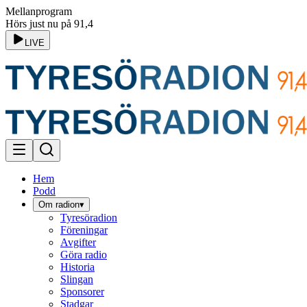
Mellanprogram
Hörs just nu på 91,4
LIVE
Hem
Podd
Om radion
▾
Tyresöradion
Föreningar
Avgifter
Göra radio
Historia
Slingan
Sponsorer
Stadgar