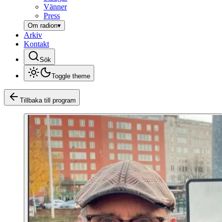
Vänner
Press
Om radion
▾
Arkiv
Kontakt
Sök
Toggle theme
Tillbaka till program