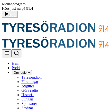
Mellanprogram
Hörs just nu på 91,4
LIVE
Hem
Podd
Om radion
▾
Tyresöradion
Föreningar
Avgifter
Göra radio
Historia
Slingan
Sponsorer
Stadgar