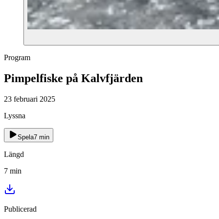
Program
Pimpelfiske på Kalvfjärden
23 februari 2025
Lyssna
Spela
7
min
Längd
7
min
Publicerad