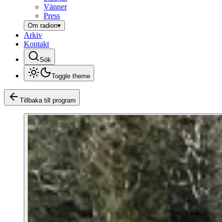
Vänner
Press
Om radion
▾
Arkiv
Kontakt
Sök
Toggle theme
Tillbaka till program