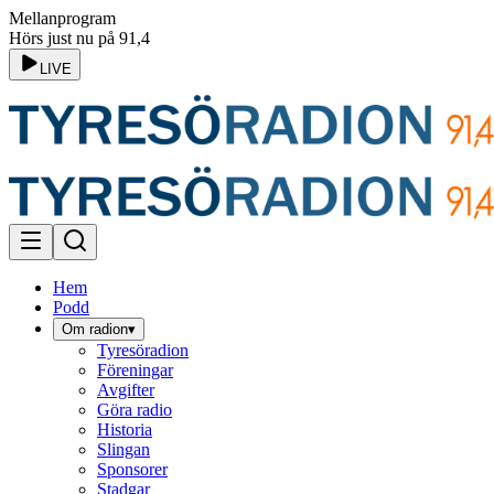
Mellanprogram
Hörs just nu på 91,4
LIVE
Hem
Podd
Om radion
▾
Tyresöradion
Föreningar
Avgifter
Göra radio
Historia
Slingan
Sponsorer
Stadgar