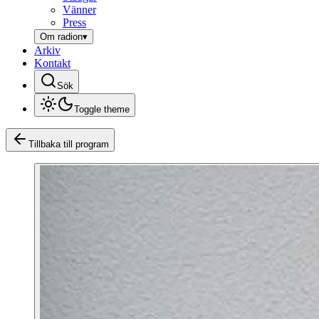
Vänner
Press
Om radion
▾
Arkiv
Kontakt
Sök
Toggle theme
Tillbaka till program