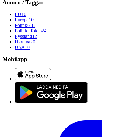
Ämnen / Taggar
EU
16
Europa
10
Politik
618
Politik i fokus
24
Ryssland
12
Ukraina
20
USA
10
Mobilapp