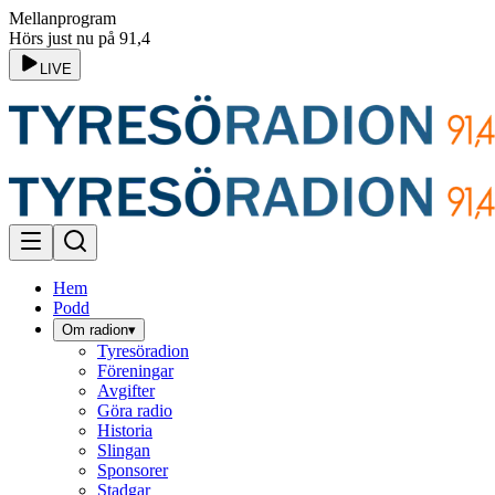
Mellanprogram
Hörs just nu på 91,4
LIVE
Hem
Podd
Om radion
▾
Tyresöradion
Föreningar
Avgifter
Göra radio
Historia
Slingan
Sponsorer
Stadgar