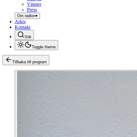
Vänner
Press
Om radion
▾
Arkiv
Kontakt
Sök
Toggle theme
Tillbaka till program