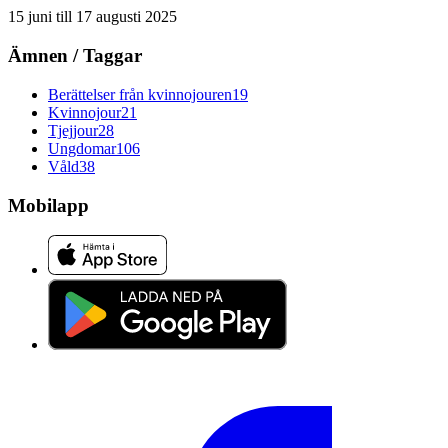
15 juni
till
17 augusti 2025
Ämnen / Taggar
Berättelser från kvinnojouren
19
Kvinnojour
21
Tjejjour
28
Ungdomar
106
Våld
38
Mobilapp