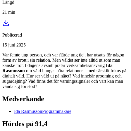
Längd
21
min
Publicerad
15 juni 2025
Var femte ung person, och var fjärde ung tjej, har utsatts för någon
form av brott i sin relation. Men våldet ser inte alltid ut som man
kanske tror. I dagens avsnitt pratar verksamhetsansvarig
Ida
Rasmusson
om våld i ungas nära relationer – med särskilt fokus på
digitalt våld. Hur ser våld ut på nätet? Vad innebär grooming och
sugardejting? Vad finns det för varningssignaler och vart kan man
vända sig för stöd?
Medverkande
Ida
Rasmusson
Programmakare
Hördes på 91,4