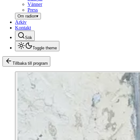
Vänner
Press
Om radion
▾
Arkiv
Kontakt
Sök
Toggle theme
Tillbaka till program