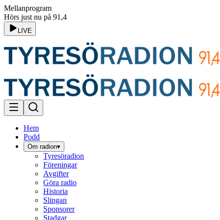
Mellanprogram
Hörs just nu på 91,4
LIVE
Hem
Podd
Om radion
▾
Tyresöradion
Föreningar
Avgifter
Göra radio
Historia
Slingan
Sponsorer
Stadgar