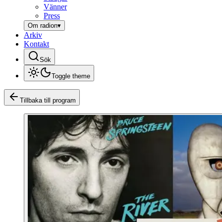
Vänner
Press
Om radion
▾
Arkiv
Kontakt
Sök
Toggle theme
Tillbaka till program