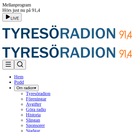
Mellanprogram
Hörs just nu på 91,4
LIVE
Hem
Podd
Om radion
▾
Tyresöradion
Föreningar
Avgifter
Göra radio
Historia
Slingan
Sponsorer
Stadgar