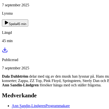
7 september 2025
Lyssna
Spela
45
min
Längd
45
min
Publicerad
7 september 2025
Dala Dahlström
delar med sig av den musik han lyssnar på. Hans musik
konserter; Zappa, ZZ Top, Pink Floyd, Springsteen, Steely Dan och 
Ann Sandin-Lindgren
försöker hänga med och ställer frågorna.
Medverkande
Ann
Sandin-Lindgren
Programmakare