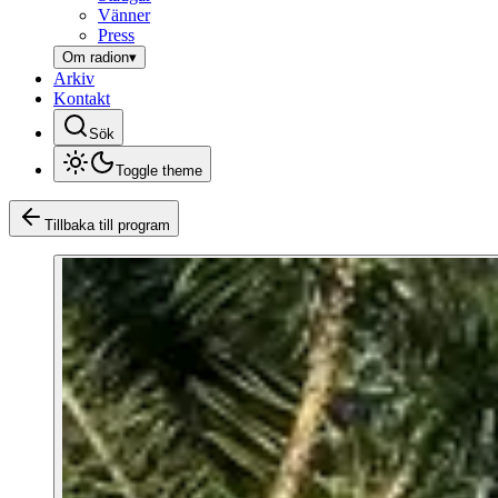
Vänner
Press
Om radion
▾
Arkiv
Kontakt
Sök
Toggle theme
Tillbaka till program