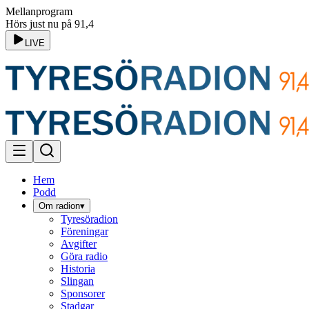
Mellanprogram
Hörs just nu på 91,4
LIVE
Hem
Podd
Om radion
▾
Tyresöradion
Föreningar
Avgifter
Göra radio
Historia
Slingan
Sponsorer
Stadgar