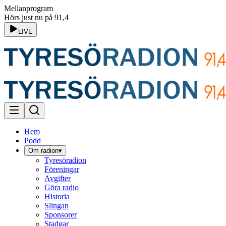
Mellanprogram
Hörs just nu på 91,4
LIVE
Hem
Podd
Om radion
▾
Tyresöradion
Föreningar
Avgifter
Göra radio
Historia
Slingan
Sponsorer
Stadgar