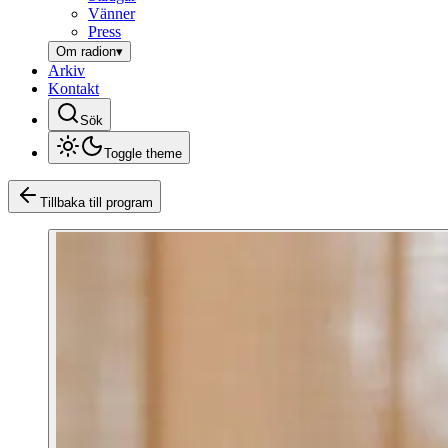
Vänner
Press
Om radion
▾
Arkiv
Kontakt
Sök
Toggle theme
Tillbaka till program