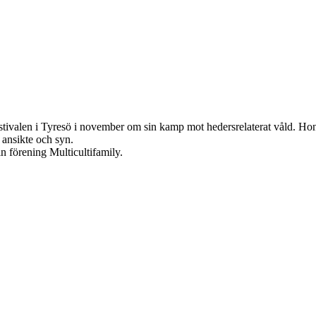
stivalen i Tyresö i november om sin kamp mot hedersrelaterat våld. Hon 
ansikte och syn.
n förening Multicultifamily.