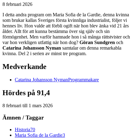
8 februari 2026
I detta andra program om Maria Sofia de la Gardie, denna kvinna
som brukar kallas Sveriges första kvinnliga industrialist, följer vi
hennes liv. Hon valde att förbli ogift när hon blev änka vid 21 års
ålder. Allt för att kunna bestämma över sig själv och sin
förmögenhet. Men varför hamnade hon i så många rättstvister och
var hon verkligen utfattig när hon dog?
Göran Sundgren
och
Catarina Johansson Nyman
samtalar om denna remarkabla
kvinna. Del 2 i serien av minst tre program.
Medverkande
Catarina
Johansson Nyman
Programmakare
Hördes på 91,4
8 februari
till
1 mars 2026
Ämnen / Taggar
Historia
70
Maria Sofia de la Gardie
3