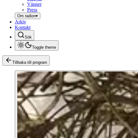
Vänner
Press
Om radion
▾
Arkiv
Kontakt
Sök
Toggle theme
Tillbaka till program